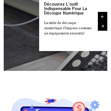
Dans le monde de l'emballage
Dans le monde de l'emballage
Ruban Adhésif
Ruban Adhésif
Ruban Adhésif
La prospection commerciale
numérique s'impose comme
commercial, un fournisseur
Découvrez L’outil
Votre Prospection Grâce
Verif Entreprise : Les
Découvrez L’outil
Votre Prospection Grâce
Verif Entreprise : Les
Découvrez L’outil
Votre Prospection Grâce
Verif Entreprise : Les
professionnel comme
professionnel comme
D’emballage : Les
D’emballage : Les
D’emballage : Les
continue d’évoluer à mesure
Indispensable Pour La
Au Scraping De Données
Secrets Pour Analyser La
Indispensable Pour La
Au Scraping De Données
Secrets Pour Analyser La
Indispensable Pour La
Au Scraping De Données
Secrets Pour Analyser La
un équipement essentiel
ou un client
Critères Pour Allier
Critères Pour Allier
Critères Pour Allier
personnel, le choix
personnel, le choix
Découpe Numérique
Sur Les Réseaux Sociaux
Sante D’une Entreprise
Découpe Numérique
Sur Les Réseaux Sociaux
Sante D’une Entreprise
Découpe Numérique
Sur Les Réseaux Sociaux
Sante D’une Entreprise
que la technologie
Résistance Et Praticité
Résistance Et Praticité
Résistance Et Praticité
Professionnels
Professionnels
Professionnels
La table de découpe
numérique s'impose comme
un équipement essentiel
Le choix d'un partenaire
La table de découpe
Le choix d'un partenaire
Dans le monde de l'emballage
La prospection commerciale
La prospection commerciale
commercial, un fournisseur
numérique s'impose comme
commercial, un fournisseur
professionnel comme
continue d’évoluer à mesure
continue d’évoluer à mesure
ou un client
un équipement essentiel
ou un client
personnel, le choix
que la technologie
que la technologie