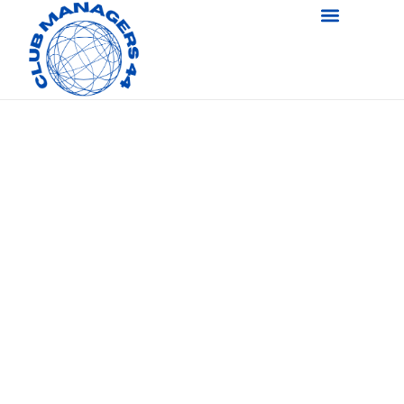
Club
Manager44 est
là pour vous